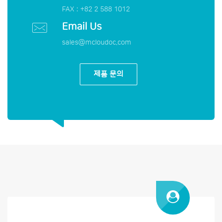
FAX : +82 2 588 1012
Email Us
sales@mcloudoc.com
제품 문의